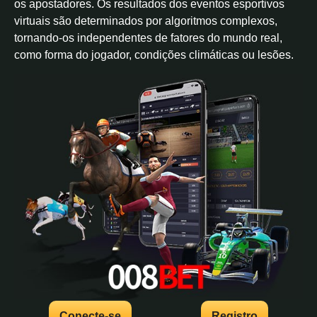
os apostadores. Os resultados dos eventos esportivos
virtuais são determinados por algoritmos complexos,
tornando-os independentes de fatores do mundo real,
como forma do jogador, condições climáticas ou lesões.
Conecte-se
Registro