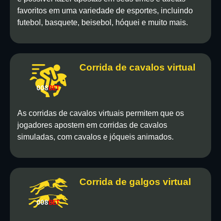
favoritos em uma variedade de esportes, incluindo
futebol, basquete, beisebol, hóquei e muito mais.
Corrida de cavalos virtual
As corridas de cavalos virtuais permitem que os
jogadores apostem em corridas de cavalos
simuladas, com cavalos e jóqueis animados.
Corrida de galgos virtual