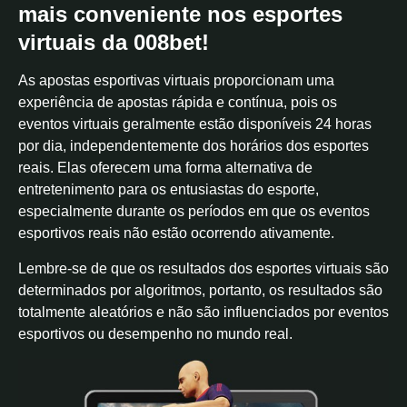
mais conveniente nos esportes
virtuais da 008bet!
As apostas esportivas virtuais proporcionam uma
experiência de apostas rápida e contínua, pois os
eventos virtuais geralmente estão disponíveis 24 horas
por dia, independentemente dos horários dos esportes
reais. Elas oferecem uma forma alternativa de
entretenimento para os entusiastas do esporte,
especialmente durante os períodos em que os eventos
esportivos reais não estão ocorrendo ativamente.
Lembre-se de que os resultados dos esportes virtuais são
determinados por algoritmos, portanto, os resultados são
totalmente aleatórios e não são influenciados por eventos
esportivos ou desempenho no mundo real.