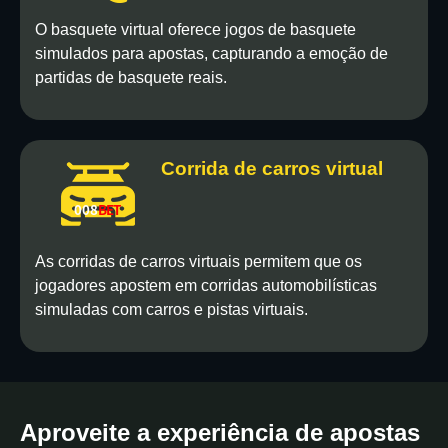
O basquete virtual oferece jogos de basquete
simulados para apostas, capturando a emoção de
partidas de basquete reais.
Corrida de carros virtual
As corridas de carros virtuais permitem que os
jogadores apostem em corridas automobilísticas
simuladas com carros e pistas virtuais.
Aproveite a experiência de apostas