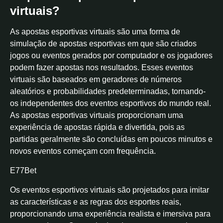
virtuais?
As apostas esportivas virtuais são uma forma de
simulação de apostas esportivas em que são criados
jogos ou eventos gerados por computador e os jogadores
podem fazer apostas nos resultados. Esses eventos
virtuais são baseados em geradores de números
aleatórios e probabilidades predeterminadas, tornando-
os independentes dos eventos esportivos do mundo real.
As apostas esportivas virtuais proporcionam uma
experiência de apostas rápida e divertida, pois as
partidas geralmente são concluídas em poucos minutos e
novos eventos começam com frequência.
E77Bet
Os eventos esportivos virtuais são projetados para imitar
as características e as regras dos esportes reais,
proporcionando uma experiência realista e imersiva para