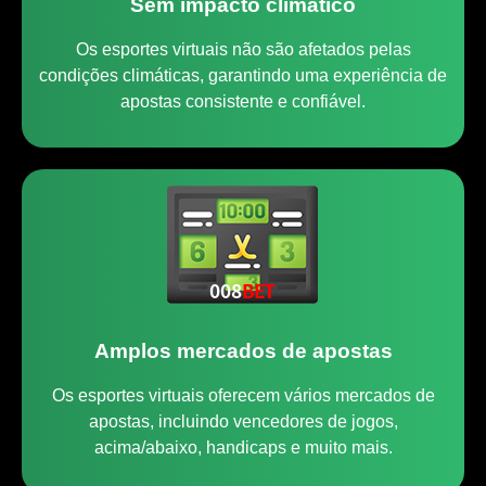
Sem impacto climático
Os esportes virtuais não são afetados pelas
condições climáticas, garantindo uma experiência de
apostas consistente e confiável.
Amplos mercados de apostas
Os esportes virtuais oferecem vários mercados de
apostas, incluindo vencedores de jogos,
acima/abaixo, handicaps e muito mais.