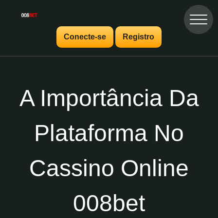
Conecte-se
Registro
A Importância Da
Plataforma No
Cassino Online
008bet