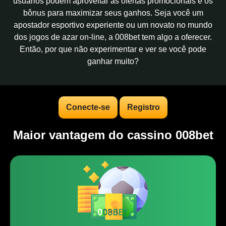
usuários podem aproveitar as ofertas promocionais e os
bônus para maximizar seus ganhos. Seja você um
apostador esportivo experiente ou um novato no mundo
dos jogos de azar on-line, a 008bet tem algo a oferecer.
Então, por que não experimentar e ver se você pode
ganhar muito?
Conecte-se
Registro
Maior vantagem do cassino 008bet