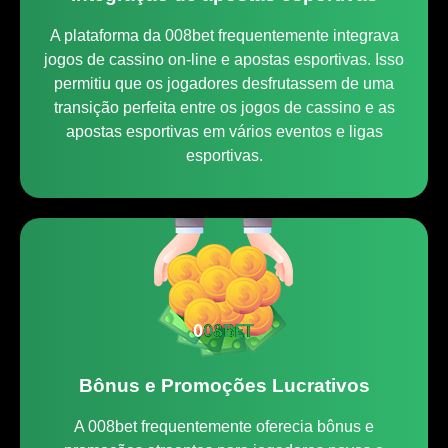
A plataforma da 008bet frequentemente integrava
jogos de cassino on-line e apostas esportivas. Isso
permitiu que os jogadores desfrutassem de uma
transição perfeita entre os jogos de cassino e as
apostas esportivas em vários eventos e ligas
esportivas.
Bônus e Promoções Lucrativos
A 008bet frequentemente oferecia bônus e