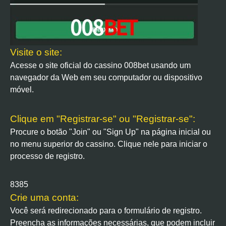
Visite o site:
Acesse o site oficial do cassino 008bet usando um
navegador da Web em seu computador ou dispositivo
móvel.
Clique em "Registrar-se" ou "Registrar-se":
Procure o botão "Join" ou "Sign Up" na página inicial ou
no menu superior do cassino. Clique nele para iniciar o
processo de registro.
8385
Crie uma conta:
Você será redirecionado para o formulário de registro.
Preencha as informações necessárias, que podem incluir