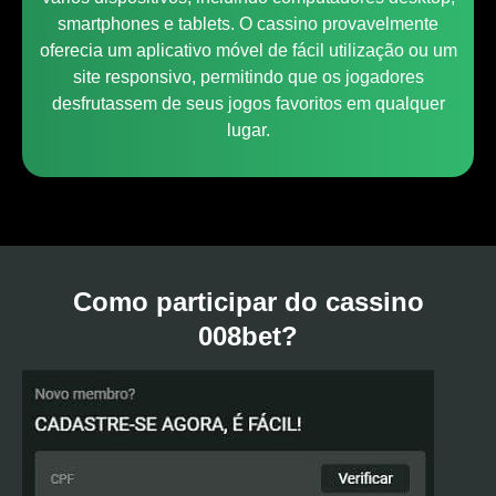
smartphones e tablets. O cassino provavelmente
oferecia um aplicativo móvel de fácil utilização ou um
site responsivo, permitindo que os jogadores
desfrutassem de seus jogos favoritos em qualquer
lugar.
Como participar do cassino
008bet?