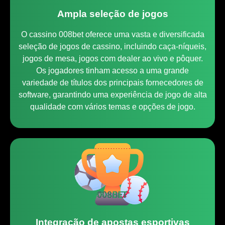
Ampla seleção de jogos
O cassino 008bet oferece uma vasta e diversificada
seleção de jogos de cassino, incluindo caça-níqueis,
jogos de mesa, jogos com dealer ao vivo e pôquer.
Os jogadores tinham acesso a uma grande
variedade de títulos dos principais fornecedores de
software, garantindo uma experiência de jogo de alta
qualidade com vários temas e opções de jogo.
Integração de apostas esportivas