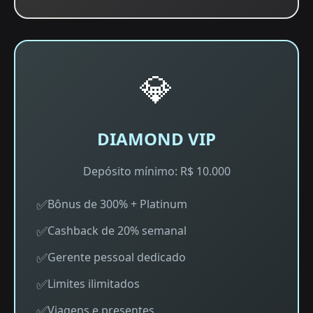
💎
DIAMOND VIP
Depósito mínimo: R$ 10.000
Bônus de 300% + Platinum
Cashback de 20% semanal
Gerente pessoal dedicado
Limites ilimitados
Viagens e presentes