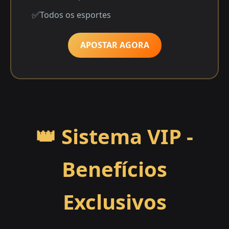
Todos os esportes
APOSTAR AGORA
👑 Sistema VIP -
Benefícios
Exclusivos