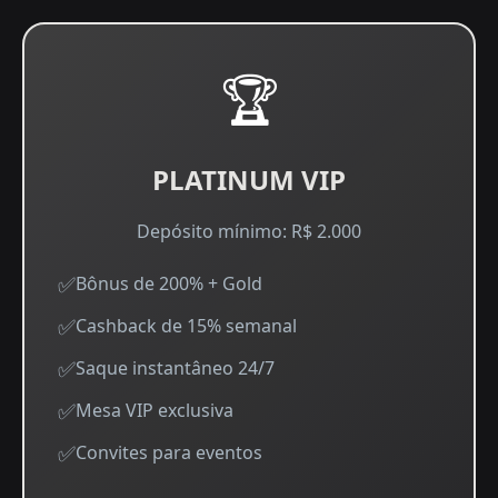
🏆
PLATINUM VIP
Depósito mínimo: R$ 2.000
Bônus de 200% + Gold
Cashback de 15% semanal
Saque instantâneo 24/7
Mesa VIP exclusiva
Convites para eventos