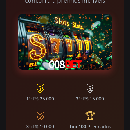
concorra a prêmios incríveis
🥇
🥈
1º:
R$ 25.000
2º:
R$ 15.000
🥉
🏆
3º:
R$ 10.000
Top 100
Premiados