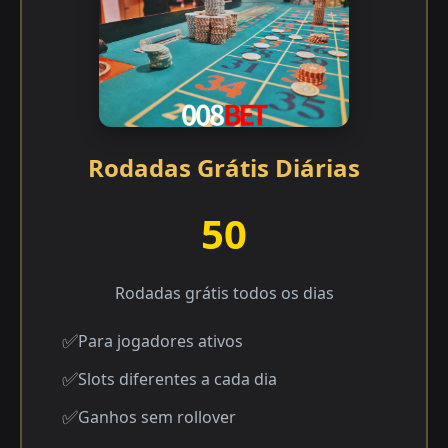
Rodadas Grátis Diárias
50
Rodadas grátis todos os dias
Para jogadores ativos
Slots diferentes a cada dia
Ganhos sem rollover