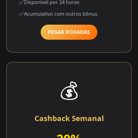
Disponível por 24 horas
Acumulativo com outros bônus
PEGAR RODADAS
💰
Cashback Semanal