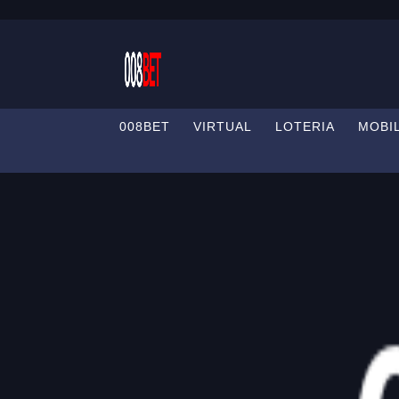
008BET
VIRTUAL
LOTERIA
MOBI