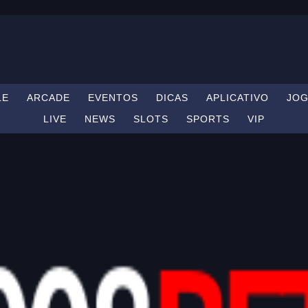
LE
ARCADE
EVENTOS
DICAS
APLICATIVO
JO
LIVE
NEWS
SLOTS
SPORTS
VIP