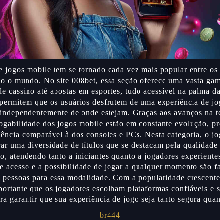
e jogos mobile tem se tornado cada vez mais popular entre os 
o o mundo. No site 008bet, essa seção oferece uma vasta ga
de cassino até apostas em esportes, tudo acessível na palma d
permitem que os usuários desfrutem de uma experiência de j
, independentemente de onde estejam. Graças aos avanços na t
 jogabilidade dos jogos mobile estão em constante evolução, p
ência comparável à dos consoles e PCs. Nesta categoria, o j
rar uma diversidade de títulos que se destacam pela qualidade 
o, atendendo tanto a iniciantes quanto a jogadores experiente
de acesso e a possibilidade de jogar a qualquer momento são f
s pessoas para essa modalidade. Com a popularidade crescente
portante que os jogadores escolham plataformas confiáveis e 
ra garantir que sua experiência de jogo seja tanto segura quan
br444