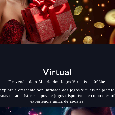
Virtual
Desvendando o Mundo dos Jogos Virtuais na 008bet
 explora a crescente popularidade dos jogos virtuais na plataf
suas características, tipos de jogos disponíveis e como eles 
experiência única de apostas.