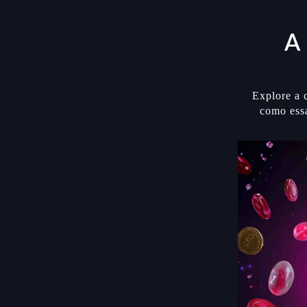
A
Explore a 
como essa