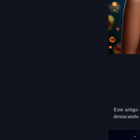
Este artigo
destacando 