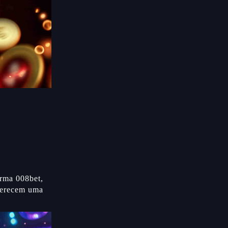
orma 008bet,
oferecem uma