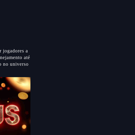
r jogadores a
anejamento até
o no universo