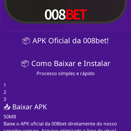
📦 APK Oficial da 008bet!
📦 Como Baixar e Instalar
Processo simples e rápido
1
2
3
📥 Baixar APK
50MB
Baixe o APK oficial da 008bet diretamente do nosso
servidor seguro. Arquivo otimizado e livre de vírus!