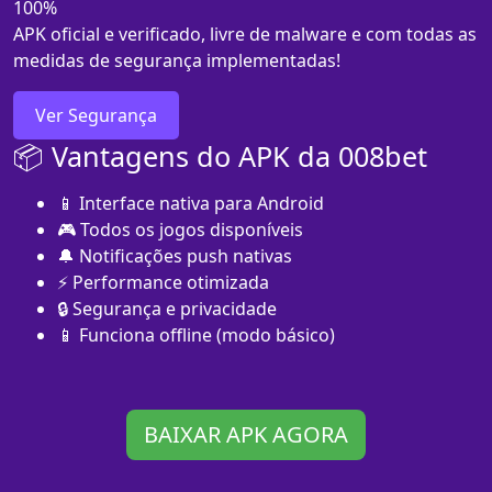
100%
APK oficial e verificado, livre de malware e com todas as
medidas de segurança implementadas!
Ver Segurança
📦 Vantagens do APK da 008bet
📱 Interface nativa para Android
🎮 Todos os jogos disponíveis
🔔 Notificações push nativas
⚡ Performance otimizada
🔒 Segurança e privacidade
📱 Funciona offline (modo básico)
BAIXAR APK AGORA