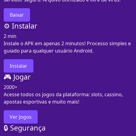
Baixar
⚙️ Instalar
2 min
Instale o APK em apenas 2 minutos! Processo simples e
guiado para qualquer usuário Android.
Instalar
🎮 Jogar
2000+
Acesse todos os jogos da plataforma: slots, cassino,
apostas esportivas e muito mais!
Ver Jogos
🔒 Segurança