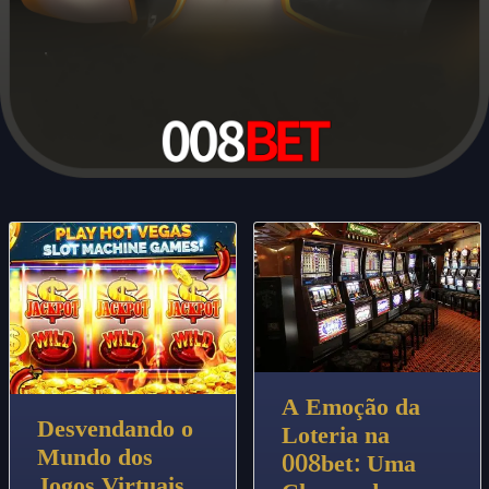
A Emoção da
Desvendando o
Loteria na
Mundo dos
008bet: Uma
Jogos Virtuais