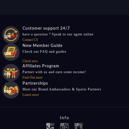
Customer support 24/7
have a question ? Speak to our agent online
Contact CS
New Member Guide
Check out FAQ and guides
Check now
Affiliates Program
Partner with us and earn some income!
Find Out more
Partnerships
Meet our Brand Ambassadors & Sports Partners
Learnt more
Info