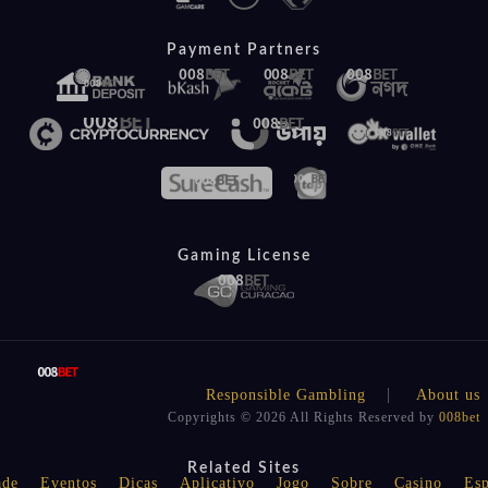
Payment Partners
Gaming License
Responsible Gambling
About us
Copyrights © 2026 All Rights Reserved by
008bet
Related Sites
ade
Eventos
Dicas
Aplicativo
Jogo
Sobre
Casino
Esp