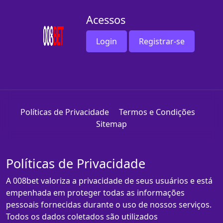
Acessos
Login
Registrar-se
Políticas de Privacidade
Termos e Condições
Sitemap
Políticas de Privacidade
A 008bet valoriza a privacidade de seus usuários e está
empenhada em proteger todas as informações
pessoais fornecidas durante o uso de nossos serviços.
Todos os dados coletados são utilizados