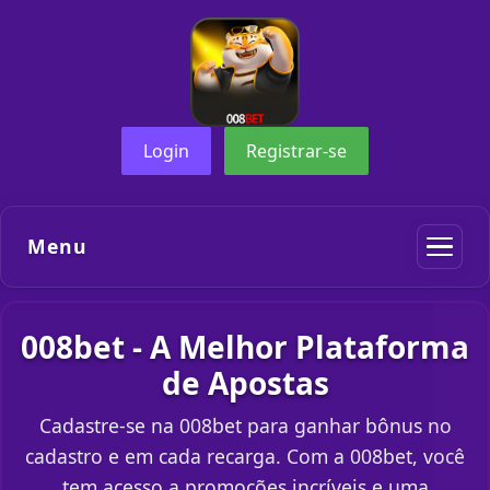
Login
Registrar-se
Menu
008bet - A Melhor Plataforma
de Apostas
Cadastre-se na 008bet para ganhar bônus no
cadastro e em cada recarga. Com a 008bet, você
tem acesso a promoções incríveis e uma